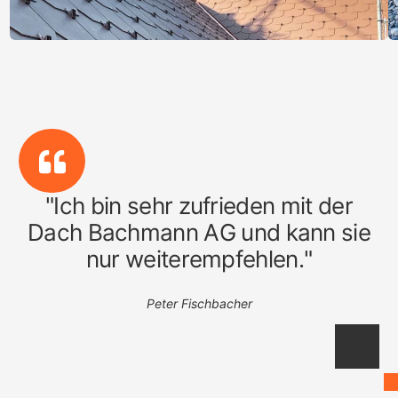
"
I
c
h
b
i
n
s
e
h
r
z
u
f
r
i
e
d
e
n
m
i
t
d
e
r
D
a
c
h
B
a
c
h
m
a
n
n
A
G
u
n
d
k
a
n
n
s
i
e
n
u
r
w
e
i
t
e
r
e
m
p
f
e
h
l
e
n
.
"
Peter Fischbacher