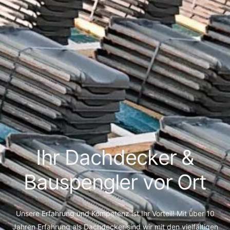
I
h
r
D
a
c
h
d
e
c
k
e
r
&
B
a
u
s
p
e
n
g
l
e
r
v
o
r
O
r
t
Unsere Erfahrung und Kompetenz ist Ihr Vorteil! Mit über 10
Jahren Erfahrung als Dachdecker sind wir mit den vielfältigen