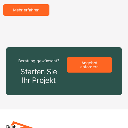
Mehr erfahren
Beratung gewünscht?
Angebot
anfordern
S
t
a
r
t
e
n
S
i
e
I
h
r
P
r
o
j
e
k
t