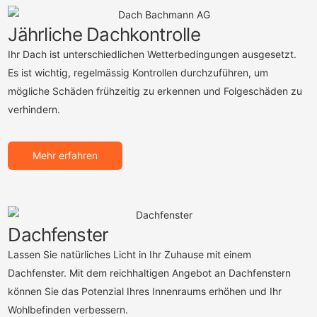
Jährliche Dachkontrolle
Ihr D
ach
is
t
un
ters
ch
ied
lic
hen
Wet
ter
bed
ing
ung
en
a
us
ges
etz
t
.
Es ist wichtig, regelmässig Kontrollen durchzuführen, um
mögliche Schäden frühzeitig zu erkennen und Folgeschäden zu
verhindern.
Mehr erfahren
Dachfenster
Lassen Sie natürliches Licht in Ihr Zuhause mit einem
Dachfenster. Mit dem reichhaltigen Angebot an Dachfenstern
können Sie das Potenzial Ihres Innenraums erhöhen und Ihr
Wohlbefinden verbessern.